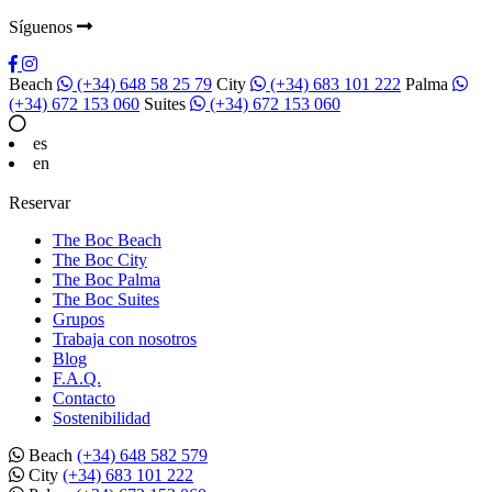
Síguenos
Beach
(+34) 648 58 25 79
City
(+34) 683 101 222
Palma
(+34) 672 153 060
Suites
(+34) 672 153 060
es
en
Reservar
The Boc Beach
The Boc City
The Boc Palma
The Boc Suites
Grupos
Trabaja con nosotros
Blog
F.A.Q.
Contacto
Sostenibilidad
Beach
(+34) 648 582 579
City
(+34) 683 101 222