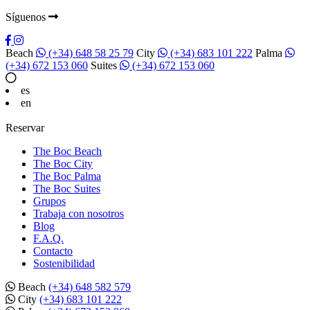
Síguenos
Beach
(+34) 648 58 25 79
City
(+34) 683 101 222
Palma
(+34) 672 153 060
Suites
(+34) 672 153 060
es
en
Reservar
The Boc Beach
The Boc City
The Boc Palma
The Boc Suites
Grupos
Trabaja con nosotros
Blog
F.A.Q.
Contacto
Sostenibilidad
Beach
(+34) 648 582 579
City
(+34) 683 101 222