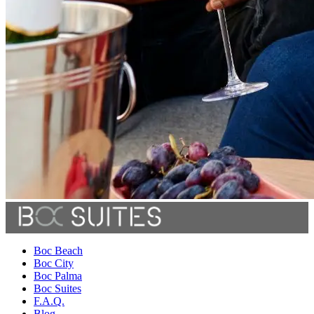
Boc Beach
Boc City
Boc Palma
Boc Suites
F.A.Q.
Blog