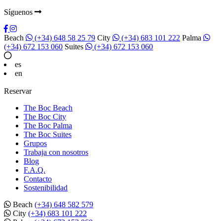
Síguenos
Beach
(+34) 648 58 25 79
City
(+34) 683 101 222
Palma
(+34) 672 153 060
Suites
(+34) 672 153 060
es
en
Reservar
The Boc Beach
The Boc City
The Boc Palma
The Boc Suites
Grupos
Trabaja con nosotros
Blog
F.A.Q.
Contacto
Sostenibilidad
Beach
(+34) 648 582 579
City
(+34) 683 101 222